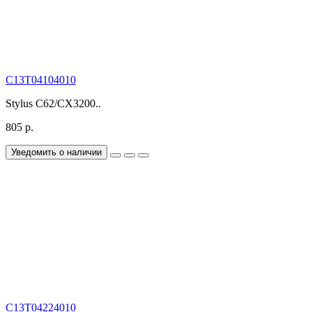
C13T04104010
Stylus C62/CX3200..
805 р.
Уведомить о наличии
C13T04224010