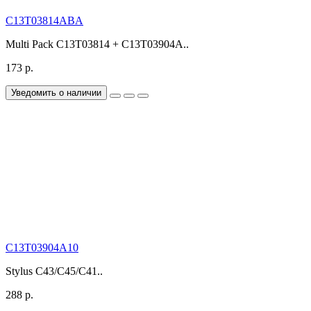
C13T03814ABA
Multi Pack C13T03814 + C13T03904A..
173 р.
Уведомить о наличии
C13T03904A10
Stylus С43/C45/С41..
288 р.