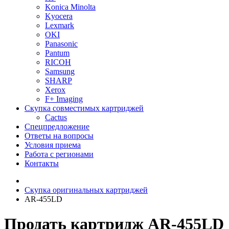
Konica Minolta
Kyocera
Lexmark
OKI
Panasonic
Pantum
RICOH
Samsung
SHARP
Xerox
F+ Imaging
Скупка совместимых картриджей
Cactus
Спецпредложение
Ответы на вопросы
Условия приема
Работа с регионами
Контакты
Скупка оригинальных картриджей
AR-455LD
Продать картридж AR-455LD