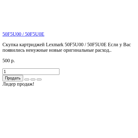
50F5U00 / 50F5U0E
Скупка картриджей Lexmark 50F5U00 / 50F5U0E Если у Вас
появились ненужные новые оригинальные расход..
500 р.
Продать
Лидер продаж!