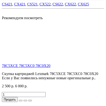
CS421
,
CX421
,
CS521
,
CX522
,
CS622
,
CX622
,
CX625
Рекомендуем посмотреть
78C5XCE 78C5XC0 78C0X20
Скупка картриджей Lexmark 78C5XCE 78C5XC0 78C0X20
Если у Вас появились ненужные новые оригинальные р..
2 500 р.
6 000 р.
Продать