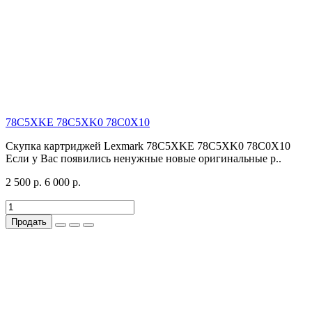
78C5XKE 78C5XK0 78C0X10
Скупка картриджей Lexmark 78C5XKE 78C5XK0 78C0X10
Если у Вас появились ненужные новые оригинальные р..
2 500 р.
6 000 р.
Продать