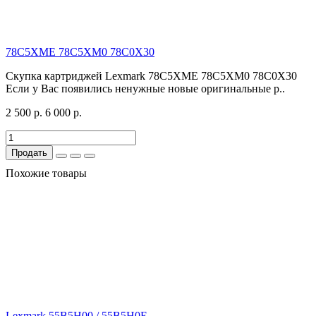
78C5XME 78C5XM0 78C0X30
Скупка картриджей Lexmark 78C5XME 78C5XM0 78C0X30
Если у Вас появились ненужные новые оригинальные р..
2 500 р.
6 000 р.
Продать
Похожие товары
Lexmark 55B5H00 / 55B5H0E