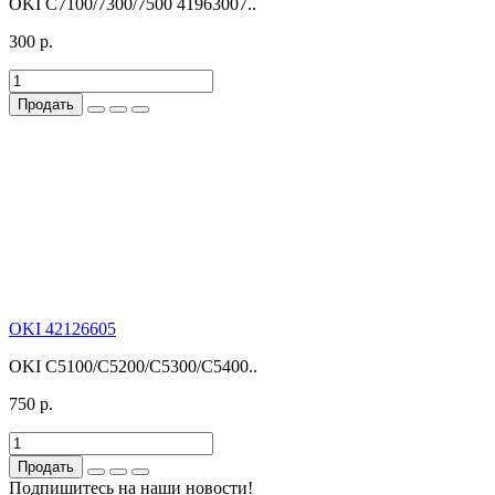
OKI C7100/7300/7500 41963007..
300 р.
Продать
OKI 42126605
OKI C5100/C5200/C5300/C5400..
750 р.
Продать
Подпишитесь на наши новости!