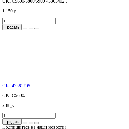
OKI С5600/5800/5900 43363402..
1 150 р.
Продать
OKI 43381705
OKI C5600..
288 р.
Продать
Подпишитесь на наши новости!