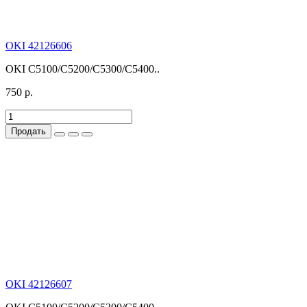
OKI 42126606
OKI C5100/C5200/C5300/C5400..
750 р.
Продать
OKI 42126607