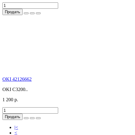
Продать
OKI 42126662
OKI С3200..
1 200 р.
Продать
|<
<