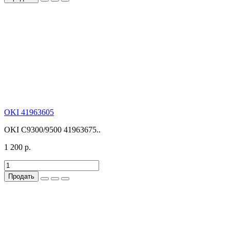
OKI 41963605
OKI C9300/9500 41963675..
1 200 р.
Продать