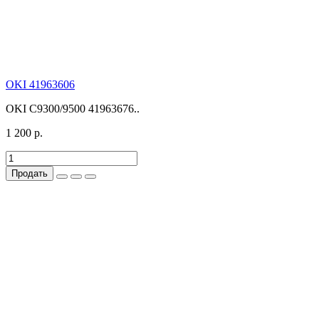
OKI 41963606
OKI C9300/9500 41963676..
1 200 р.
Продать