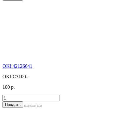
OKI 42126641
OKI C3100..
100 р.
Продать