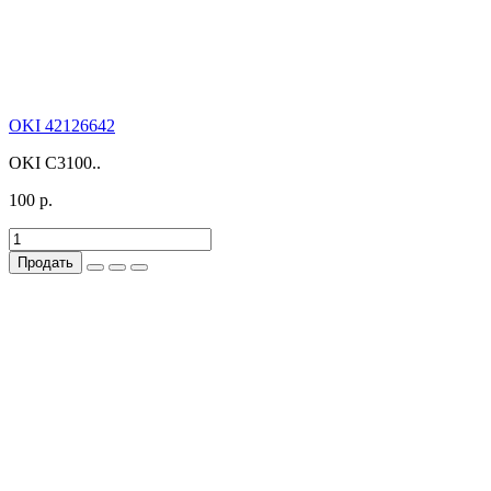
OKI 42126642
OKI C3100..
100 р.
Продать